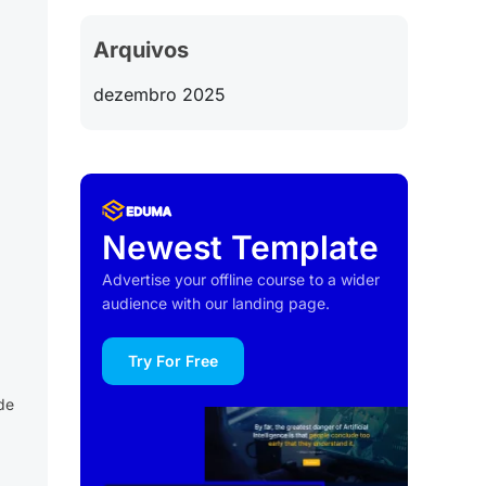
Arquivos
dezembro 2025
Newest Template
Advertise your offline course to a wider
audience with our landing page.
Try For Free
de